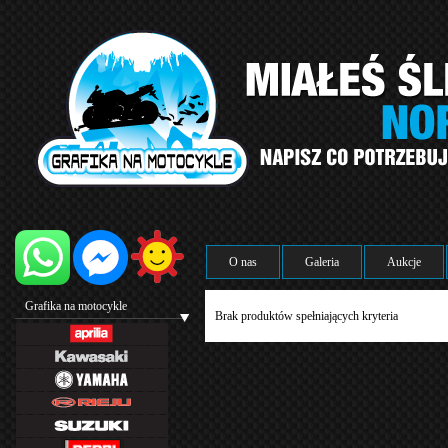
O nas
Galeria
Aukcje
Grafika na motocykle
Brak produktów spełniających kryteria