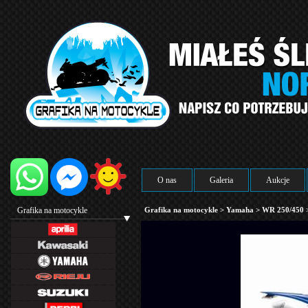
O nas
Galeria
Aukcje
Grafika na motocykle
Grafika na motocykle
>
Yamaha
>
WR 250/450